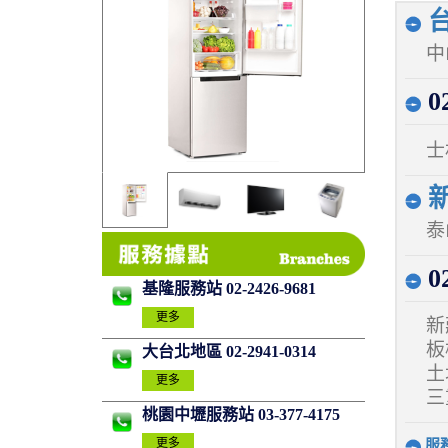
台
中
02
士
新
泰
02
基隆服務站 02-2426-9681
更多
新
板
大台北地區 02-2941-0314
土
更多
三
桃園中壢服務站 03-377-4175
更多
服