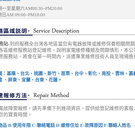
一至星期六AM08:30~PM20:00
日AM 09:00~PM18:00
務站-
到府服務全台灣各地區當您有電器故障或維修保養相關問題
各區維修服務站登記維修，說明家電維修種類及問題情形，本公
修服務站，將會在第一時間內，派遣專業維修技術人員至現場進
域：基隆、台北、桃園、新竹、苗栗、台中、彰化、南投、雲林、嘉
雄 、屏東、宜蘭、台東、花蓮。
電故障需報修，請先準備下列幾項資訊，提供給登記維修的客服
您的寶貴時間。
物品 B:使用年限 C:聯絡電話 D:維修住址 E:故障原因 F:聯絡人姓名