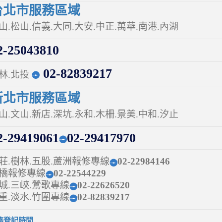
北市服務區域
山.松山.信義.大同.大安.中正.萬華.南港.內湖
-25043810
02-82839217
林.北投
北市服務區域
山.文山.新店.深坑.永和.木柵.景美.中和.汐止
-29419061
02-29417970
莊.樹林.五股.蘆洲報修專線
02-22984146
橋報修專線
02-22544229
城.三峽.鶯歌專線
02-22626520
重.淡水.竹圍專線
02-82839217
務登記時間