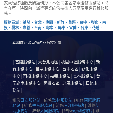
家電維修種類及問題情形，本公司各區家電維修服務站，將
會在第一時間內，派遣專業維修技術人員至現場進行維修服
務。
服務區域：基隆、台北、桃園、新竹、苗栗、台中、彰化、南
投、雲林、嘉義、台南、高雄 、屏東、宜蘭、台東、花蓮。
本網域及網頁描述與商標無關
基隆服務站
大台北地區
桃園中壢服務中心
新
│
│
│
│
竹服務中心
苗栗服務中心
台中地區
彰化服務
│
│
│
中心
南投服務中心
嘉義服務站
雲林服務站
台
│
│
│
│
南縣市服務中心
高雄地區
屏東服務站
宜蘭服
│
│
│
務站
│
維修
日立服務站
|| 維修
歌林服務站
|| 維修
國際牌服
務站
|| 維修
聲寶服務站
|| 維修
三洋服務站
|| 維修
新
力服務站
|| 維修
大同服務站
|| 維修
東元服務站
|| 維